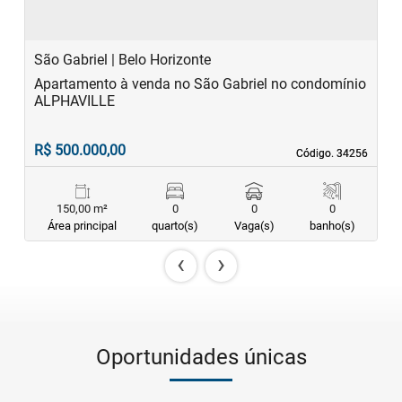
São Gabriel | Belo Horizonte
Apartamento à venda no São Gabriel no condomínio
ALPHAVILLE
R$ 500.000,00
Código. 34256
Código. 34256
150,00 m²
0
0
0
Área principal
quarto(s)
Vaga(s)
banho(s)
‹
›
Oportunidades únicas