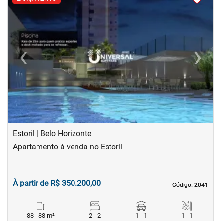
‹
›
Previous
Next
Estoril | Belo Horizonte
Apartamento à venda no Estoril
À partir de R$ 350.200,00
Código. 2041
Código. 2041
88 - 88 m²
2 - 2
1 - 1
1 - 1