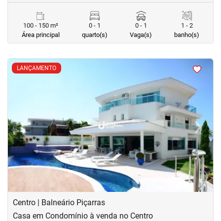
100 - 150 m²
0 - 1
0 - 1
1 - 2
Área principal
quarto(s)
Vaga(s)
banho(s)
<
<
<
<
LANÇAMENTO
‹
›
Previous
Next
Centro | Balneário Piçarras
Casa em Condomínio à venda no Centro