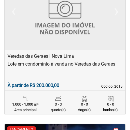
‹
›
Previous
Next
Veredas das Geraes | Nova Lima
Lote em condomínio à venda no Veredas das Geraes
À partir de R$ 200.000,00
Código. 2015
Código. 2015
1.000 - 1.000 m²
0 - 0
0 - 0
0 - 0
Área principal
quarto(s)
Vaga(s)
banho(s)
<
<
<
<
LANÇAMENTO