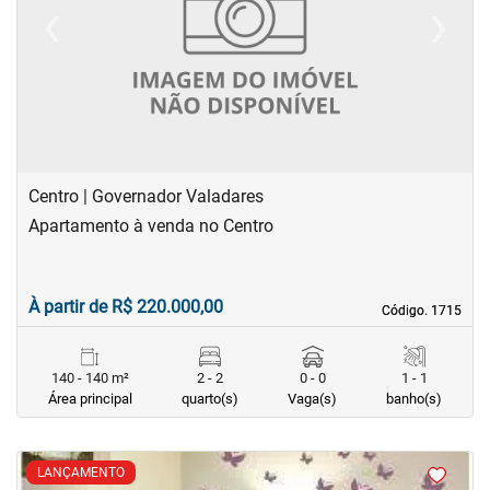
‹
›
Previous
Next
Centro | Governador Valadares
Apartamento à venda no Centro
À partir de R$ 220.000,00
Código. 1715
Código. 1715
140 - 140 m²
2 - 2
0 - 0
1 - 1
Área principal
quarto(s)
Vaga(s)
banho(s)
<
<
<
<
LANÇAMENTO