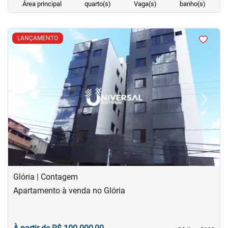
Área principal
quarto(s)
Vaga(s)
banho(s)
<
<
<
<
LANÇAMENTO
‹
›
Previous
Next
Glória | Contagem
Apartamento à venda no Glória