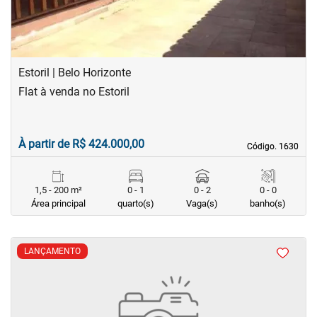
Estoril | Belo Horizonte
Flat à venda no Estoril
À partir de R$ 424.000,00
Código. 1630
Código. 1630
1,5 - 200 m²
0 - 1
0 - 2
0 - 0
Área principal
quarto(s)
Vaga(s)
banho(s)
LANÇAMENTO