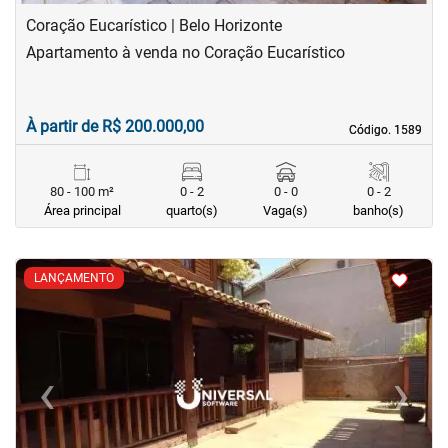
Coração Eucarístico | Belo Horizonte
Apartamento à venda no Coração Eucarístico
À partir de R$ 200.000,00
Código. 1589
Código. 1589
80 - 100 m²
0 - 2
0 - 0
0 - 2
Área principal
quarto(s)
Vaga(s)
banho(s)
<
<
<
<
LANÇAMENTO
‹
›
Previous
Next