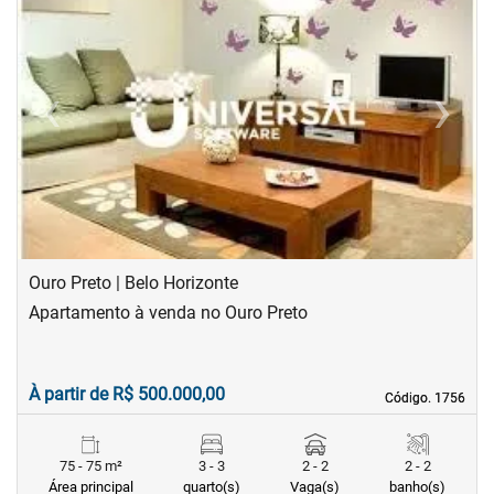
‹
›
Previous
Next
Ouro Preto | Belo Horizonte
Apartamento à venda no Ouro Preto
À partir de R$ 500.000,00
Código. 1756
Código. 1756
75 - 75 m²
3 - 3
2 - 2
2 - 2
Área principal
quarto(s)
Vaga(s)
banho(s)