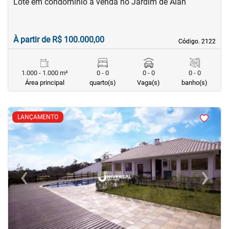
Lote em condomínio à venda no Jardim de Alah
À partir de R$ 100.000,00
Código. 2122
Código. 2122
1.000 - 1.000 m²
0 - 0
0 - 0
0 - 0
Área principal
quarto(s)
Vaga(s)
banho(s)
<
<
<
<
LANÇAMENTO
‹
›
Previous
Next