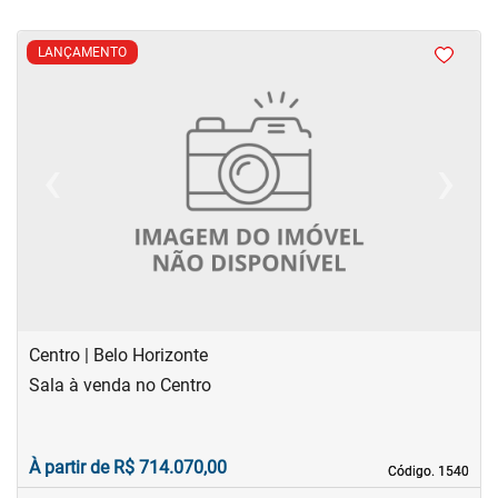
LANÇAMENTO
‹
›
Previous
Next
Centro | Belo Horizonte
Sala à venda no Centro
À partir de R$ 714.070,00
Código. 1540
Código. 1540