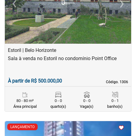
‹
›
Previous
Next
Estoril | Belo Horizonte
Sala à venda no Estoril no condomínio Point Office
À partir de R$ 500.000,00
Código. 1306
Código. 1306
80 - 80 m²
0 - 0
0 - 0
0 - 1
Área principal
quarto(s)
Vaga(s)
banho(s)
<
<
LANÇAMENTO