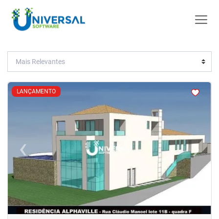
<
<
<
<
LANÇAMENTO
‹
›
Previous
Next