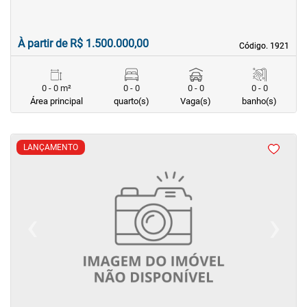
À partir de R$ 1.500.000,00
Código. 1921
Código. 1921
0 - 0 m²
0 - 0
0 - 0
0 - 0
Área principal
quarto(s)
Vaga(s)
banho(s)
LANÇAMENTO
‹
›
Previous
Next