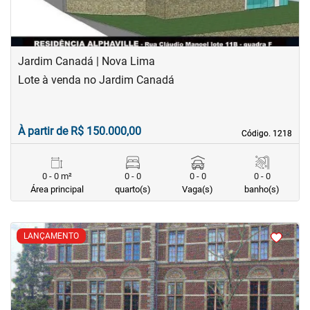
Jardim Canadá | Nova Lima
Lote à venda no Jardim Canadá
À partir de R$ 150.000,00
Código. 1218
Código. 1218
0 - 0 m²
0 - 0
0 - 0
0 - 0
Área principal
quarto(s)
Vaga(s)
banho(s)
<
<
<
<
LANÇAMENTO