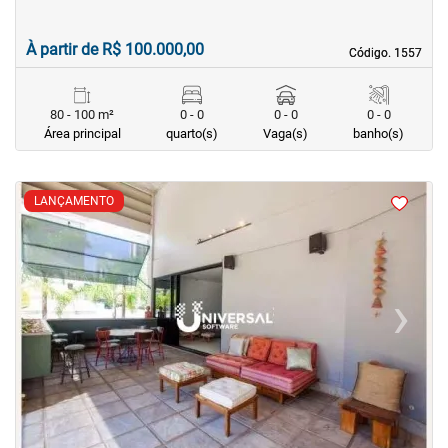
À partir de R$ 100.000,00
Código. 1557
Código. 1557
80 - 100 m²
0 - 0
0 - 0
0 - 0
Área principal
quarto(s)
Vaga(s)
banho(s)
<
<
<
<
LANÇAMENTO
‹
›
Previous
Next