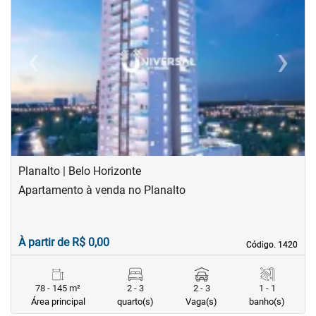
‹
›
Previous
Next
Planalto | Belo Horizonte
Apartamento à venda no Planalto
À partir de R$ 0,00
Código. 1420
Código. 1420
78 - 145 m²
2 - 3
2 - 3
1 - 1
Área principal
quarto(s)
Vaga(s)
banho(s)