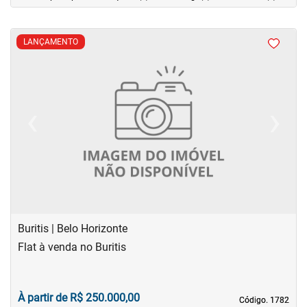
LANÇAMENTO
‹
›
Previous
Next
Buritis | Belo Horizonte
Flat à venda no Buritis
À partir de R$ 250.000,00
Código. 1782
Código. 1782