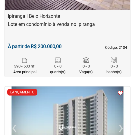
Ipiranga | Belo Horizonte
Lote em condomínio à venda no Ipiranga
À partir de R$ 200.000,00
Código. 2134
Código. 2134
390 - 500 m²
0 - 0
0 - 0
0 - 0
Área principal
quarto(s)
Vaga(s)
banho(s)
<
<
<
<
LANÇAMENTO
‹
›
Previous
Next