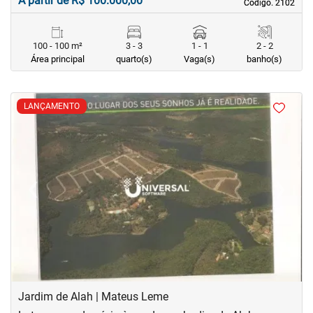
À partir de R$ 100.000,00
Código. 2102
Código. 2102
100 - 100 m²
3 - 3
1 - 1
2 - 2
Área principal
quarto(s)
Vaga(s)
banho(s)
<
<
<
LANÇAMENTO
‹
›
Previous
Next
Jardim de Alah | Mateus Leme