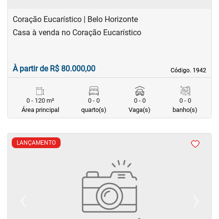
Coração Eucarístico | Belo Horizonte
Casa à venda no Coração Eucarístico
À partir de R$ 80.000,00
Código. 1942
Código. 1942
0 - 120 m²
0 - 0
0 - 0
0 - 0
Área principal
quarto(s)
Vaga(s)
banho(s)
LANÇAMENTO
‹
›
Previous
Next