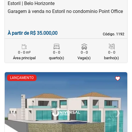
Estoril | Belo Horizonte
Garagem à venda no Estoril no condomínio Point Office
À partir de R$ 35.000,00
Código. 1192
Código. 1192
0 - 0 m²
0 - 0
0 - 0
0 - 0
Área principal
quarto(s)
Vaga(s)
banho(s)
<
<
<
<
LANÇAMENTO
‹
›
Previous
Next