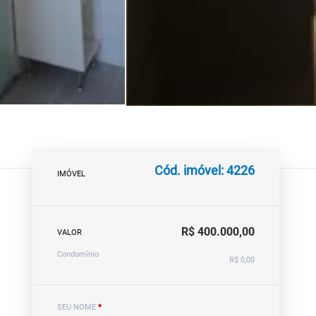
Cód. imóvel: 4226
IMÓVEL
R$ 400.000,00
VALOR
Condomínio
R$ 0,00
SEU NOME
*