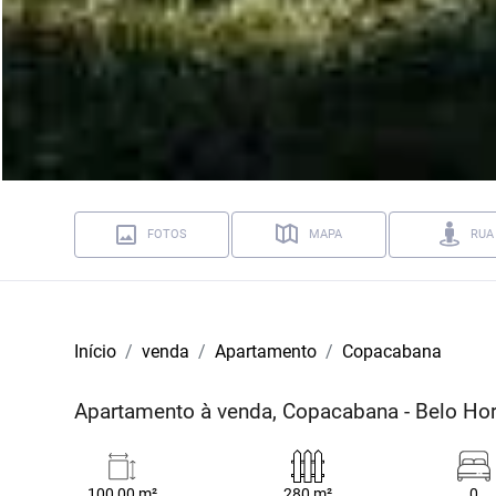
FOTOS
MAPA
RUA
Início
venda
Apartamento
Copacabana
Apartamento à venda, Copacabana - Belo Ho
100,00 m²
280 m²
0