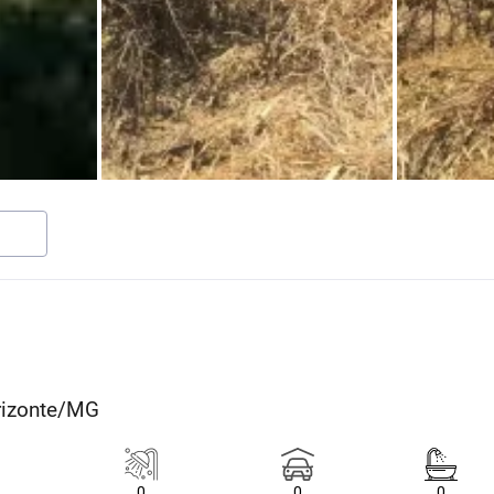
rizonte/MG
0
0
0