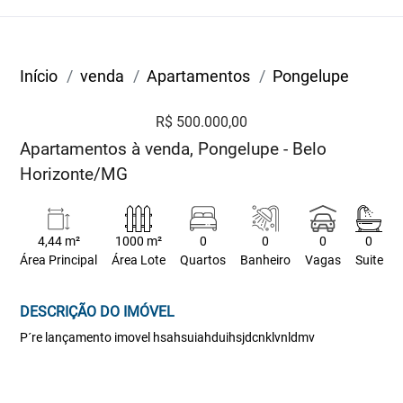
Início
venda
Apartamentos
Pongelupe
R$ 500.000,00
Apartamentos à venda, Pongelupe - Belo
Horizonte/MG
4,44 m²
1000 m²
0
0
0
0
Área Principal
Área Lote
Quartos
Banheiro
Vagas
Suite
DESCRIÇÃO DO IMÓVEL
P´re lançamento imovel hsahsuiahduihsjdcnklvnldmv