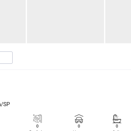
a/SP
0
0
0