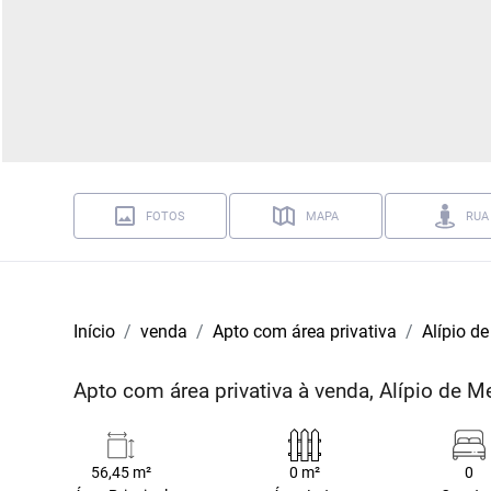
FOTOS
MAPA
RUA
Início
venda
Apto com área privativa
Alípio d
Apto com área privativa à venda, Alípio de 
56,45 m²
0 m²
0