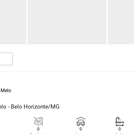
e Melo
Melo - Belo Horizonte/MG
0
0
0