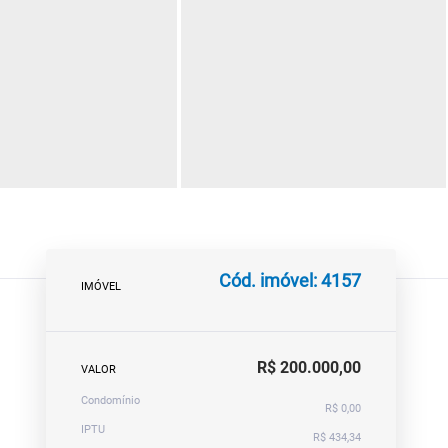
Cód. imóvel: 4157
IMÓVEL
R$ 200.000,00
VALOR
Condomínio
R$ 0,00
IPTU
R$ 434,34