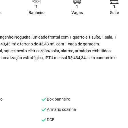
1
1
1
s
Banheiro
Vagas
Suite
ngenho Nogueira. Unidade frontal com 1 quarto e 1 suíte, 1 sala, 1
e 43,43 m² e terreno de 43,43 m², com 1 vaga de garagem.
al, aquecimento elétrico/gás/solar, alarme, armários embutidos
im. Localização estratégica, IPTU mensal R$ 434,34, sem condomínio
ro
Box banheiro
Armário cozinha
DCE