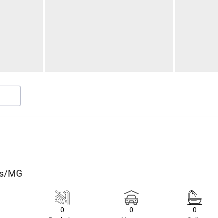
nas/MG
0
0
0