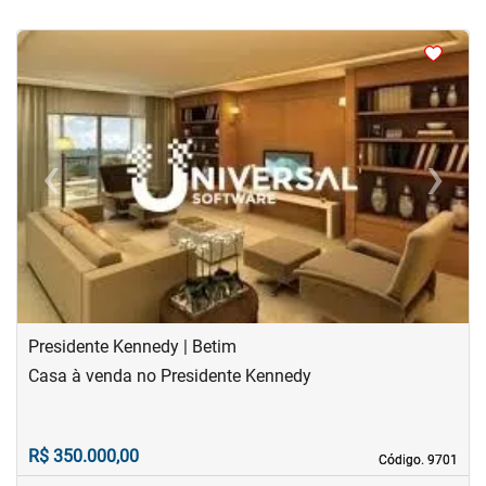
<
<
<
<
‹
›
Previous
Next
Presidente Kennedy | Betim
Casa à venda no Presidente Kennedy
R$ 350.000,00
Código. 9701
Código. 9701