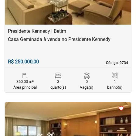
Presidente Kennedy | Betim
Casa Geminada à venda no Presidente Kennedy
R$ 250.000,00
Código. 9734
Código. 9734
360,00 m²
3
0
1
Área principal
quarto(s)
Vaga(s)
banho(s)
<
<
<
<