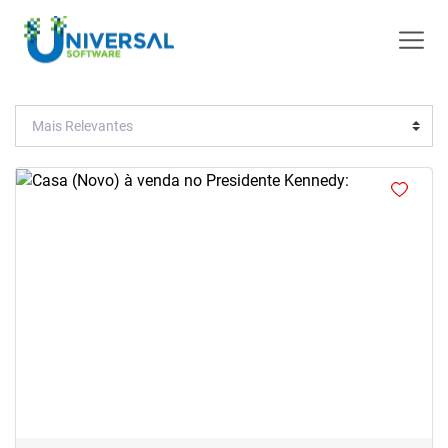
<
‹
›
Previous
Next