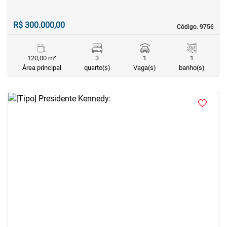
R$ 300.000,00
Código. 9756
Código. 9756
120,00 m²
3
1
1
Área principal
quarto(s)
Vaga(s)
banho(s)
<
<
<
<
‹
›
Previous
Next