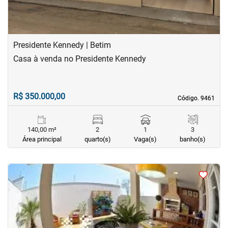
Presidente Kennedy | Betim
Casa à venda no Presidente Kennedy
R$ 350.000,00
Código. 9461
Código. 9461
140,00 m²
2
1
3
Área principal
quarto(s)
Vaga(s)
banho(s)
<
<
<
<