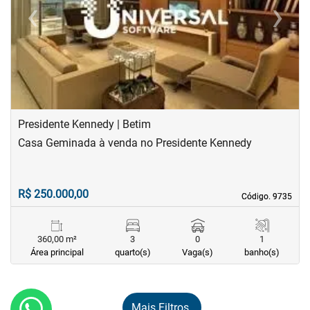
‹
›
Previous
Next
Presidente Kennedy | Betim
Casa Geminada à venda no Presidente Kennedy
R$ 250.000,00
Código. 9735
Código. 9735
360,00 m²
3
0
1
Área principal
quarto(s)
Vaga(s)
banho(s)
Mais Filtros