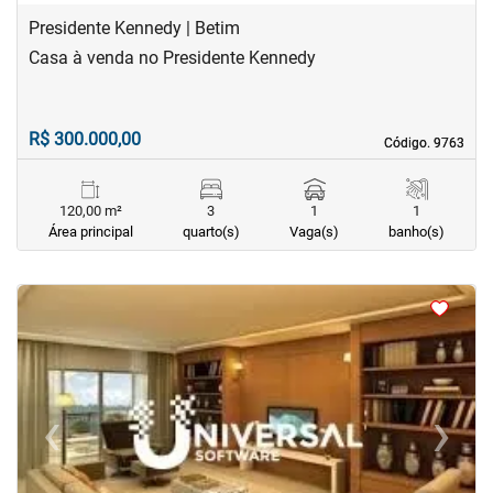
Presidente Kennedy | Betim
Casa à venda no Presidente Kennedy
R$ 300.000,00
Código. 9763
Código. 9763
120,00 m²
3
1
1
Área principal
quarto(s)
Vaga(s)
banho(s)
<
<
<
<
‹
›
Previous
Next