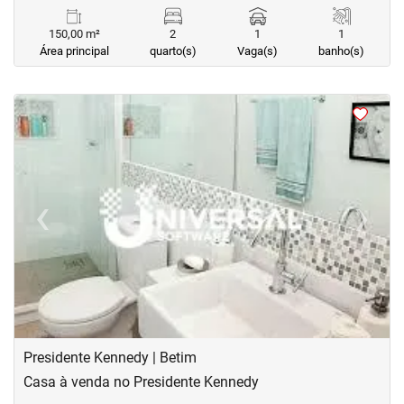
150,00 m²
2
1
1
Área principal
quarto(s)
Vaga(s)
banho(s)
<
<
<
<
‹
›
Previous
Next
Presidente Kennedy | Betim
Casa à venda no Presidente Kennedy