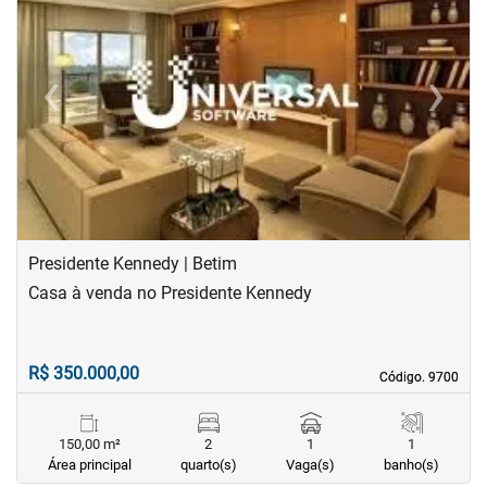
‹
›
Previous
Next
Presidente Kennedy | Betim
Casa à venda no Presidente Kennedy
R$ 350.000,00
Código. 9700
Código. 9700
150,00 m²
2
1
1
Área principal
quarto(s)
Vaga(s)
banho(s)