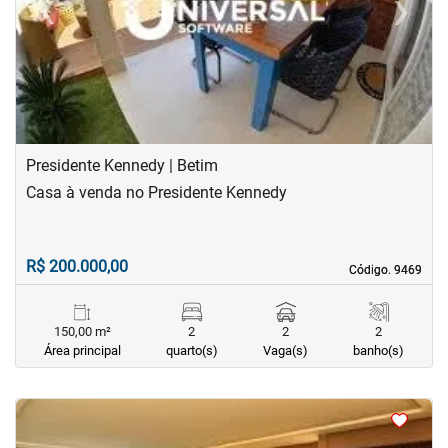
‹
›
Previous
Next
Presidente Kennedy | Betim
Casa à venda no Presidente Kennedy
R$ 200.000,00
Código. 9469
Código. 9469
150,00 m²
2
2
2
Área principal
quarto(s)
Vaga(s)
banho(s)
<
<
<
<