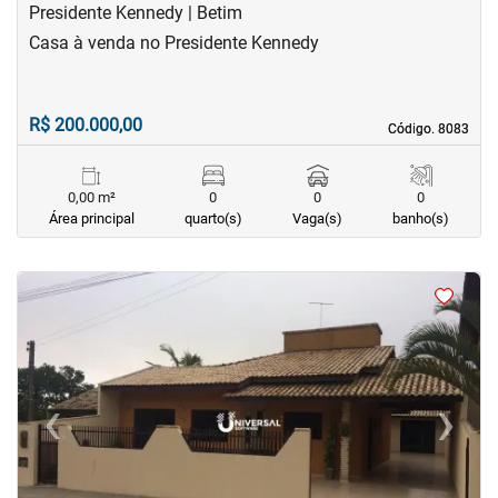
Presidente Kennedy | Betim
Casa à venda no Presidente Kennedy
R$ 200.000,00
Código. 8083
Código. 8083
0,00 m²
0
0
0
Área principal
quarto(s)
Vaga(s)
banho(s)
<
‹
›
Previous
Next